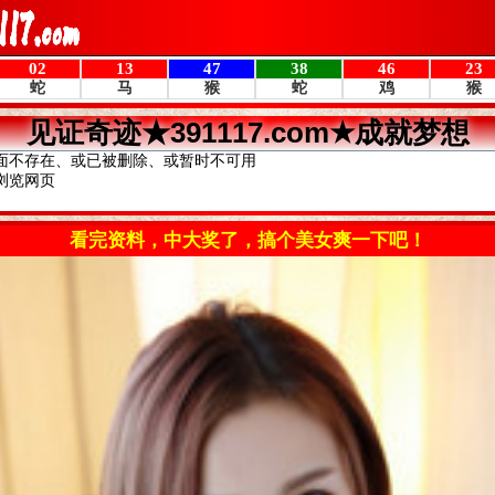
见证奇迹★391117.com★成就梦想
面不存在、或已被删除、或暂时不可用
浏览网页
看完资料，中大奖了，搞个美女爽一下吧！