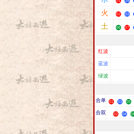
01
14
火
02
03
土
06
07
红波
蓝波
绿波
合单
01
03
05
合双
02
04
0