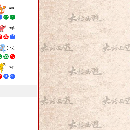
[冲狗]
5
27
39
[冲羊]
8
30
42
[冲龙]
1
33
45
[冲牛]
4
36
48