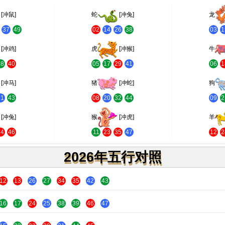
[冲鼠]
蛇
[冲兔]
龙
37
49
02
14
26
38
03
1
[冲鸡]
虎
[冲猴]
牛
28
40
05
17
29
41
06
1
[冲马]
猪
[冲蛇]
狗
31
43
08
20
32
44
09
2
[冲兔]
猴
[冲虎]
羊
34
46
11
23
35
47
12
2
2026年五行对照
12
13
26
27
34
35
42
43
16
17
24
25
38
39
46
47