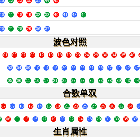
15
22
23
30
31
44
45
10
11
18
19
32
33
40
41
48
49
20
21
28
29
36
37
波色对照
01
02
07
08
12
13
18
19
23
24
29
30
34
35
40
03
04
09
10
14
15
20
25
26
31
36
37
41
42
47
05
06
11
16
17
21
22
27
28
32
33
38
39
43
44
合数单双
07
09
10
12
14
16
18
21
23
25
27
29
30
32
34
3
6
08
11
13
15
17
19
20
22
24
26
28
31
33
35
37
生肖属性