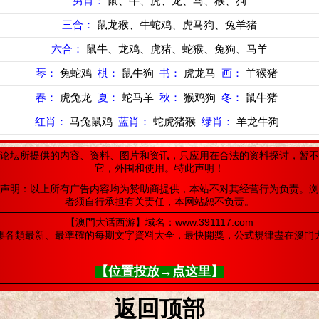
男肖：
鼠、牛、虎、龙、马、猴、狗
三合：
鼠龙猴、牛蛇鸡、虎马狗、兔羊猪
六合：
鼠牛、龙鸡、虎猪、蛇猴、兔狗、马羊
琴：
兔蛇鸡
棋：
鼠牛狗
书：
虎龙马
画：
羊猴猪
春：
虎兔龙
夏：
蛇马羊
秋：
猴鸡狗
冬：
鼠牛猪
红肖：
马兔鼠鸡
蓝肖：
蛇虎猪猴
绿肖：
羊龙牛狗
论坛所提供的内容、资料、图片和资讯，只应用在合法的资料探讨，暂不
它，外围和使用。特此声明！
声明：以上所有广告内容均为赞助商提供，本站不对其经营行为负责。浏
者须自行承担有关责任，本网站恕不负责。
【澳門大话西游】域名：www.391117.com
集各類最新、最準確的每期文字資料大全，最快開獎，公式規律盡在澳門
【位置投放→点这里】
返回顶部