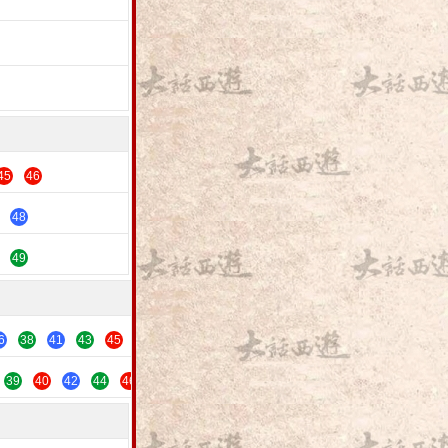
45
46
48
49
6
38
41
43
45
47
49
39
40
42
44
46
48